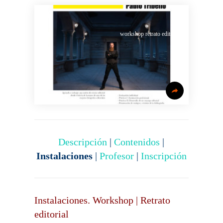
and
corporate
photographer
workshop retrato editorial
Descripción
|
Contenidos
|
Instalaciones
|
Profesor
|
Inscripción
Instalaciones. Workshop | Retrato
editorial