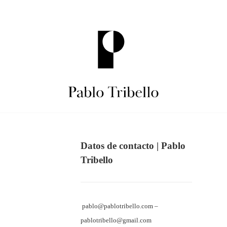
Skip
to
content
Pablo
Datos de contacto | Pablo
Tribello
Tribello
Fotógrafo
pablo@pablotribello.com –
Advertising
pablotribello@gmail.com