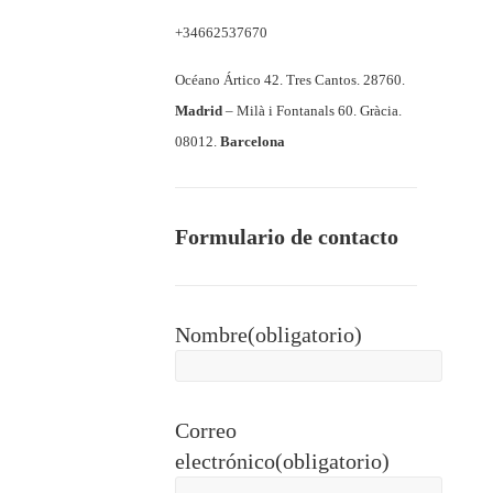
and
+34662537670
corporate
photographer
Océano Ártico 42. Tres Cantos. 28760.
Madrid
–
Milà i Fontanals 60. Gràcia.
08012.
Barcelona
Formulario de contacto
Nombre
(obligatorio)
Correo
electrónico
(obligatorio)