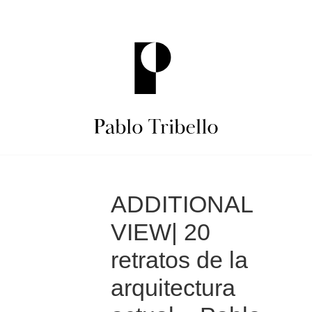
Skip
to
content
Pablo
ADDITIONAL
Tribello
VIEW| 20
Fotógrafo
retratos de la
arquitectura
Advertising