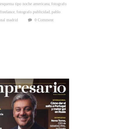
esquema tipo noche americana
fotografo
,
,
 freelance
fotografo publicidad
pablo
,
,
onal madrid
0 Comment