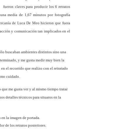
fueron claves para producir los 6 retratos
una media de 1,67 minutos por fotografía
cercanía de Luca De Meo hicieron que fuera
acción y comunicación tan implicados en el
 sólo buscaban ambientes distintos sino una
eterminado, y me gusta medir muy bien la
n el recorrido que realizo con el retratado
sumo cuidado.
to que me gusta ver y al mismo tiempo tratar
s detalles técnicos para situaros en la
a en la imagen de portada.
r de los retratos posteriores.