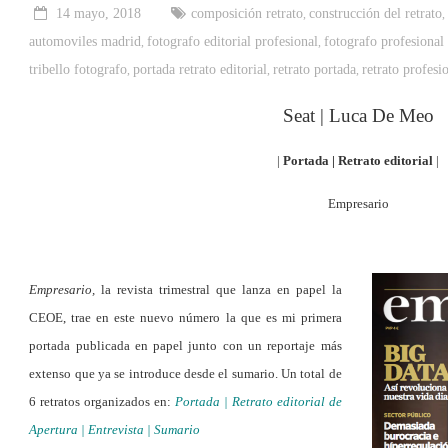
14 mayo, 2018
composición retrato
construcción del retrato
,
automoviles madrid
fotografo editorial profesional
fotografo profesional
,
,
tribello fotografo
portada retrato editorial
retrato portada
retrato profesi
,
,
,
Seat | Luca De Meo
|
Portada |
Retrato editorial
|
Empresario
–
Empresario,
la revista trimestral que lanza en papel la
CEOE, trae en este nuevo número la que es mi primera
portada publicada en papel junto con un reportaje más
extenso que ya se introduce desde el sumario. Un total de
6 retratos organizados en:
Portada | Retrato editorial de
Apertura | Entrevista | Sumario