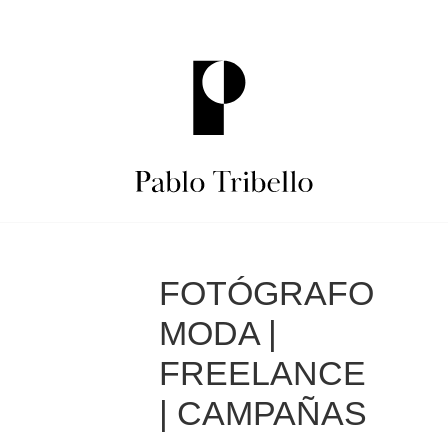
Skip
to
content
Pablo
FOTÓGRAFO
Tribello
MODA |
Fotógrafo
FREELANCE
| CAMPAÑAS
Advertising