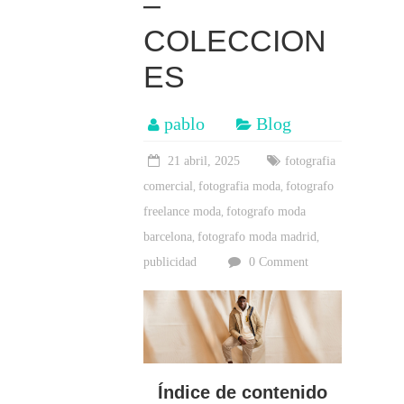
–
and
corporate
COLECCION
photographer
ES
pablo
Blog
21 abril, 2025
fotografia
comercial
fotografia moda
fotografo
,
,
freelance moda
fotografo moda
,
barcelona
fotografo moda madrid
,
,
publicidad
0 Comment
Índice de contenido